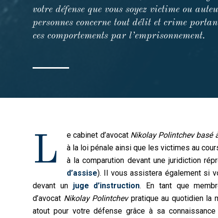
votre défense que vous soyez victime ou aute
personnes concerne tout délit et crime portan
ces comportements par l’emprisonnement.
e cabinet d’avocat
Nikolay Polintchev basé à
L
à la loi pénale ainsi que les victimes au cou
à la comparution devant une juridiction ré
d’assise
). Il vous assistera également si
devant un
juge d’instruction
. En tant que membre
d’avocat
Nikolay Polintchev
pratique au quotidien la 
atout pour votre défense grâce à sa connaissanc