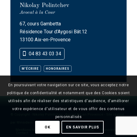
Nikolay Polintchev
Avocat à la Cour
67, cours Gambetta
Résidence Tour d’Aygosi Bât.12
13100 Aix-en-Provence
04 83 43 03 34
M'ÉCRIRE
HONORAIRES
En poursuivant votre navigation sur ce site, vous acceptez notre
politique de confidentialité et notamment que des Cookies soient
utilisés afin de réaliser des statistiques d'audience, d'améliorer
votre expérience d'utilisateur et de vous offrir des contenus
© Copyright -
Nikolay Polintchev - Avocat Aix en Provence
- Site réalisé
personnalisés
par
Winsiders
OK
EN SAVOIR PLUS
Mentions légales
Politique de confidentialité
Honoraires
Contact