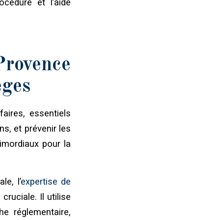
édure et l’aide
Provence
èges
faires, essentiels
ns, et prévenir les
rimordiaux pour la
le, l’
expertise de
 cruciale. Il utilise
he réglementaire,