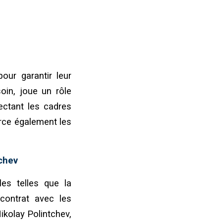
our garantir leur
soin, joue un rôle
pectant les cadres
orce également les
tchev
les telles que la
e contrat avec les
ikolay Polintchev,