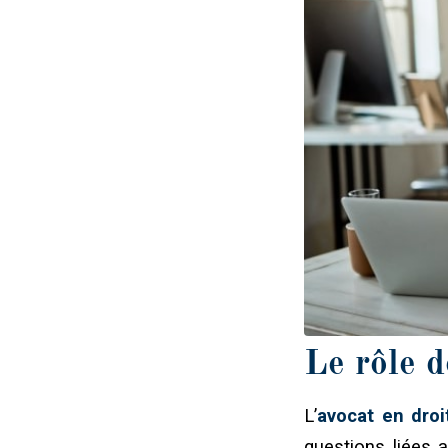
Le rôle d
L’
avocat en droi
questions liées a