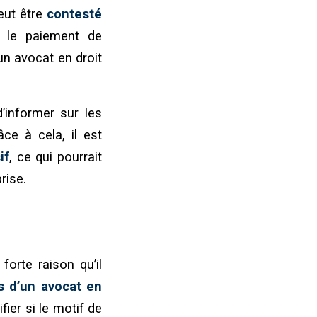
eut être
contesté
t le paiement de
un avocat en droit
’informer sur les
âce à cela, il est
if
, ce qui pourrait
rise.
 forte raison qu’il
s d’un avocat en
ifier si le motif de