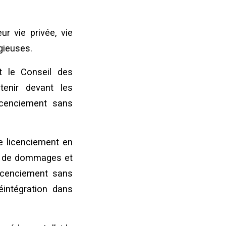
ur vie privée, vie
igieuses.
t le Conseil des
tenir devant les
licenciement sans
le licenciement en
s, de dommages et
licenciement sans
éintégration dans