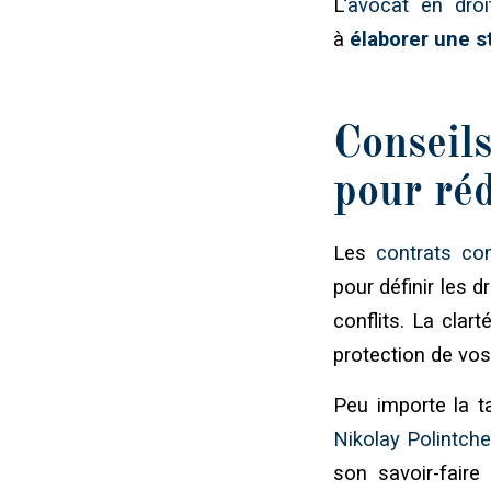
L’
avocat en droit
à
élaborer une s
Conseil
pour réd
Les
contrats co
pour définir les d
conflits. La clart
protection de vos 
Peu importe la tai
Nikolay Polintche
son savoir-faire